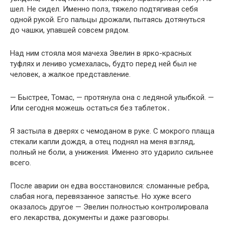
шел. Не сидел. Именно полз, тяжело подтягивая себя
одной рукой. Его пальцы дрожали, пытаясь дотянуться
до чашки, упавшей совсем рядом.
Над ним стояла моя мачеха Эвелин в ярко-красных
туфлях и лениво усмехалась, будто перед ней был не
человек, а жалкое представление.
— Быстрее, Томас, — протянула она с ледяной улыбкой. —
Или сегодня можешь остаться без таблеток․
Я застыла в дверях с чемоданом в руке. С мокрого плаща
стекали капли дождя, а отец поднял на меня взгляд,
полный не боли, а унижения. Именно это ударило сильнее
всего.
После аварии он едва восстановился: сломанные ребра,
слабая нога, перевязанное запястье. Но хуже всего
оказалось другое — Эвелин полностью контролировала
его лекарства, документы и даже разговоры.