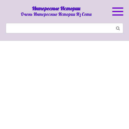
Перейти
Интересные Истории
к
Очень Интересные Истории Из Сети
контенту
Поиск: