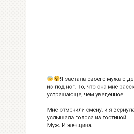
Я застала своего мужа с д
из-под ног. То, что она мне рас
устрашающе, чем уведенное.
Мне отменили смену, и я вернул
услышала голоса из гостиной.
Муж. И женщина.