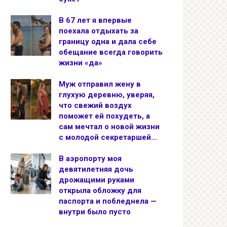
В 67 лет я впервые
поехала отдыхать за
границу одна и дала себе
обещание всегда говорить
жизни «да»
Муж отправил жену в
глухую деревню, уверяя,
что свежий воздух
поможет ей похудеть, а
сам мечтал о новой жизни
с молодой секретаршей…
В аэропорту моя
девятилетняя дочь
дрожащими руками
открыла обложку для
паспорта и побледнела —
внутри было пусто