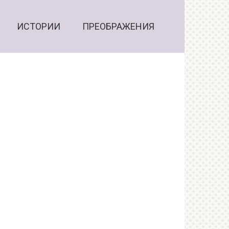
ИСТОРИИ
ПРЕОБРАЖЕНИЯ