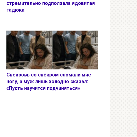
стремительно подползала ядовитая
гадюка
Свекровь со свёкром сломали мне
ногу, а муж лишь холодно сказал:
«Пусть научится подчиняться»