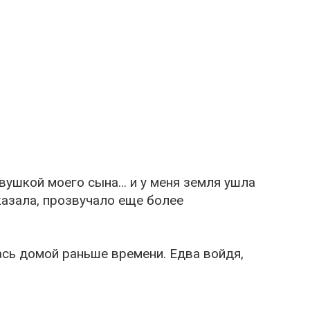
евушкой моего сына… и у меня земля ушла
сказала, прозвучало еще более
ась домой раньше времени. Едва войдя,