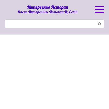
Перейти
Интересные Истории
к
Очень Интересные Истории Из Сети
контенту
Поиск: