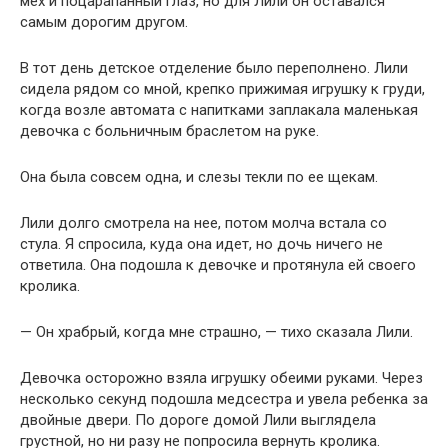
мех и поцарапанный глаз, но для Лили он оставался
самым дорогим другом.
В тот день детское отделение было переполнено. Лили
сидела рядом со мной, крепко прижимая игрушку к груди,
когда возле автомата с напитками заплакала маленькая
девочка с больничным браслетом на руке.
Она была совсем одна, и слезы текли по ее щекам.
Лили долго смотрела на нее, потом молча встала со
стула. Я спросила, куда она идет, но дочь ничего не
ответила. Она подошла к девочке и протянула ей своего
кролика.
— Он храбрый, когда мне страшно, — тихо сказала Лили.
Девочка осторожно взяла игрушку обеими руками. Через
несколько секунд подошла медсестра и увела ребенка за
двойные двери. По дороге домой Лили выглядела
грустной, но ни разу не попросила вернуть кролика.