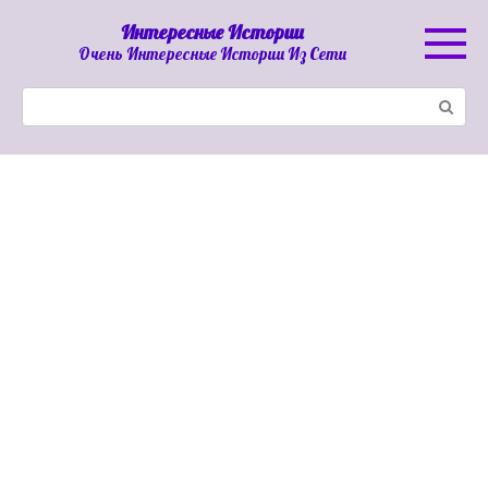
Перейти
Интересные Истории
к
Очень Интересные Истории Из Сети
контенту
Поиск: