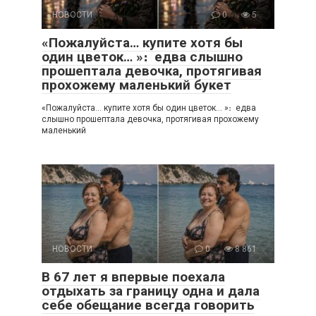
НОВОСТИ
0
5
«Пожалуйста… купите хотя бы
один цветок… »։ едва слышно
прошептала девочка, протягивая
прохожему маленький букет
«Пожалуйста… купите хотя бы один цветок… »։ едва
слышно прошептала девочка, протягивая прохожему
маленький
НОВОСТИ
0
8 861
В 67 лет я впервые поехала
отдыхать за границу одна и дала
себе обещание всегда говорить