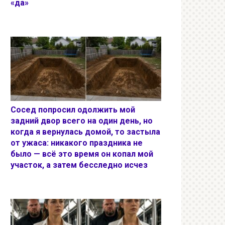
«да»
Сосед попросил одолжить мой
задний двор всего на один день, но
когда я вернулась домой, то застыла
от ужаса: никакого праздника не
было — всё это время он копал мой
участок, а затем бесследно исчез