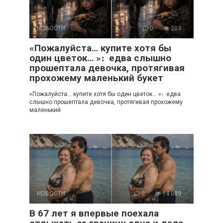
НОВОСТИ
0
203
«Пожалуйста… купите хотя бы
один цветок… »։ едва слышно
прошептала девочка, протягивая
прохожему маленький букет
«Пожалуйста… купите хотя бы один цветок… »։ едва
слышно прошептала девочка, протягивая прохожему
маленький
НОВОСТИ
0
14 089
В 67 лет я впервые поехала