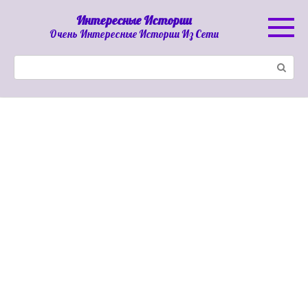
Перейти
Интересные Истории
к
Очень Интересные Истории Из Сети
контенту
Поиск: