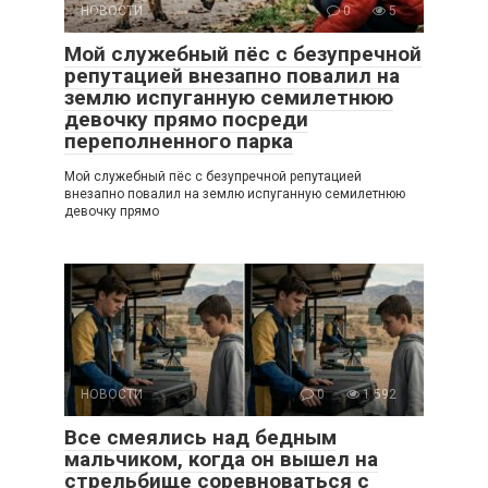
НОВОСТИ
0
5
Мой служебный пёс с безупречной
репутацией внезапно повалил на
землю испуганную семилетнюю
девочку прямо посреди
переполненного парка
Мой служебный пёс с безупречной репутацией
внезапно повалил на землю испуганную семилетнюю
девочку прямо
НОВОСТИ
0
1 592
Все смеялись над бедным
мальчиком, когда он вышел на
стрельбище соревноваться с