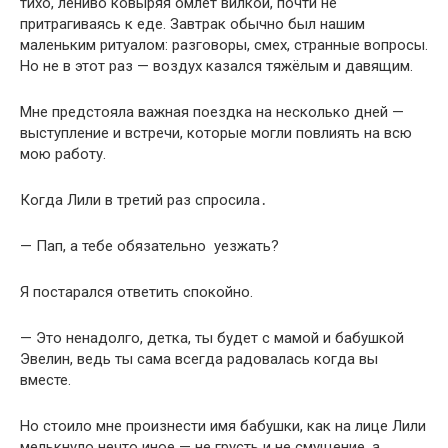
тихо, лениво ковыряя омлет вилкой, почти не
притрагиваясь к еде. Завтрак обычно был нашим
маленьким ритуалом: разговоры, смех, странные вопросы.
Но не в этот раз — воздух казался тяжёлым и давящим.
Мне предстояла важная поездка на несколько дней —
выступление и встречи, которые могли повлиять на всю
мою работу.
Когда Лили в третий раз спросила․
— Пап, а тебе обязательно уезжать?
Я постарался ответить спокойно.
— Это ненадолго, детка, ты будет с мамой и бабушкой
Эвелин, ведь ты сама всегда радовалась когда вы
вместе.
Но стоило мне произнести имя бабушки, как на лице Лили
мелькнуло нечто иное — не грусть и не смущение, а