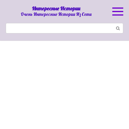
Перейти
Интересные Истории
к
Очень Интересные Истории Из Сети
контенту
Поиск: