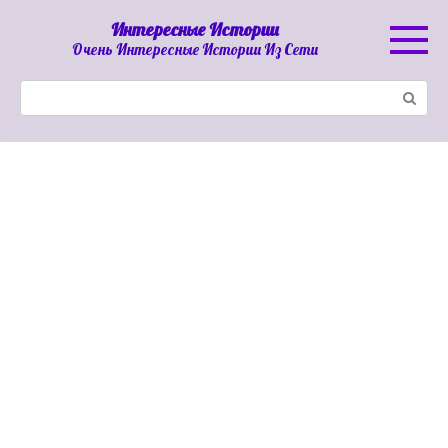
Перейти
Интересные Истории
к
Очень Интересные Истории Из Сети
контенту
Поиск: