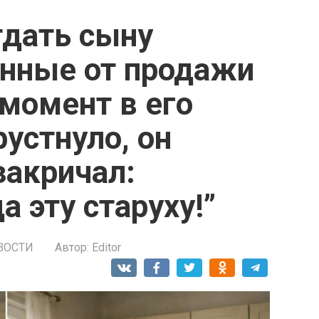
тдать сыну
енные от продажи
 момент в его
рустнуло, он
закричал:
а эту старуху!”
ВОСТИ
Автор:
Editor