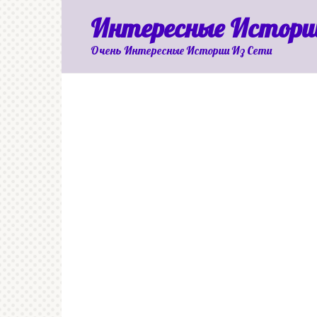
Перейти
Интересные Истори
к
контенту
Очень Интересные Истории Из Сети